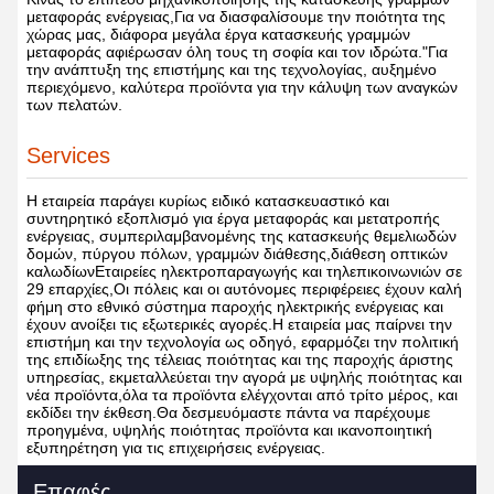
μεταφοράς ενέργειας,Για να διασφαλίσουμε την ποιότητα της
χώρας μας, διάφορα μεγάλα έργα κατασκευής γραμμών
μεταφοράς αφιέρωσαν όλη τους τη σοφία και τον ιδρώτα."Για
την ανάπτυξη της επιστήμης και της τεχνολογίας, αυξημένο
περιεχόμενο, καλύτερα προϊόντα για την κάλυψη των αναγκών
των πελατών.
Services
Η εταιρεία παράγει κυρίως ειδικό κατασκευαστικό και
συντηρητικό εξοπλισμό για έργα μεταφοράς και μετατροπής
ενέργειας, συμπεριλαμβανομένης της κατασκευής θεμελιωδών
δομών, πύργου πόλων, γραμμών διάθεσης,διάθεση οπτικών
καλωδίωνΕταιρείες ηλεκτροπαραγωγής και τηλεπικοινωνιών σε
29 επαρχίες,Οι πόλεις και οι αυτόνομες περιφέρειες έχουν καλή
φήμη στο εθνικό σύστημα παροχής ηλεκτρικής ενέργειας και
έχουν ανοίξει τις εξωτερικές αγορές.Η εταιρεία μας παίρνει την
επιστήμη και την τεχνολογία ως οδηγό, εφαρμόζει την πολιτική
της επιδίωξης της τέλειας ποιότητας και της παροχής άριστης
υπηρεσίας, εκμεταλλεύεται την αγορά με υψηλής ποιότητας και
νέα προϊόντα,όλα τα προϊόντα ελέγχονται από τρίτο μέρος, και
εκδίδει την έκθεση.Θα δεσμευόμαστε πάντα να παρέχουμε
προηγμένα, υψηλής ποιότητας προϊόντα και ικανοποιητική
εξυπηρέτηση για τις επιχειρήσεις ενέργειας.
Επαφές