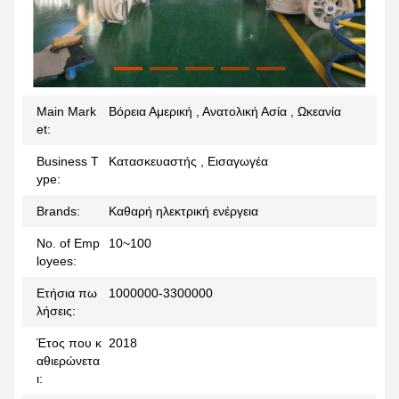
Main Mark
Βόρεια Αμερική , Ανατολική Ασία , Ωκεανία
et:
Business T
Κατασκευαστής , Εισαγωγέα
ype:
Brands:
Καθαρή ηλεκτρική ενέργεια
No. of Emp
10~100
loyees:
Ετήσια πω
1000000-3300000
λήσεις:
Έτος που κ
2018
αθιερώνετα
ι: