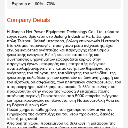
Export p.c:
60% - 70%
Company Details
Η Jiangsu Net Power Equipment Technology Co., Ltd. τώρα το
εργοστάσιο βρίσκεται στο Jiulong Industrial Park, Jiangsu,
πόλη Taizhou, βολική μεταφορά, βολική επικοινωνία.Η εταιρεία
Εξοπλισμός παραγωγής, προηγμένα μέσα ανίχνευσης, έχει
ισχυρή ικανότητα ανάπτυξης και παραγωγής εξοπλισμού
ηλεκτρικής ενέργειας.Ειδική εταιρεία κατασκευής και
συντήρησης μηχανημάτων εφαρμόζεται κυρίως στην
παραγωγή έργων μεταφοράς και μετατροπής ενέργειας,
συμπεριλαμβανομένης της κατασκευής των θεμελίων, της
ανέγερσης του πύργου, της τοποθέτησης του καλωδίου, της
ηλεκτρικής καλωδίωσης, των εργασιών σε ζωντανή γραμμή και
του εξοπλισμού ασφαλείας, των ηλεκτρικών συσσωρευτών, του
απορροφητήρα, ολόκληρης της σειράς,Πολλές ποικιλίες που
προωθούνται στην αγορά της χώρας 29 επαρχίες, πόλης,
αυτόνομη περιοχή Περισσότερες από 5000 εταιρείες ενέργειας
και τηλεπικοινωνιών, και εξάγονται στη Νοτιοανατολική Ασία και
τη Βόρεια Αμερική κλπ.
Πολλά χρήματα κάθε χρόνο, που χρησιμοποιούνται για την
ενημέρωση της ανάπτυξης και του νέου προϊόντος, δεκάδες
ειδικοί, μηχανικοί
Από όλη τη χώρα, προκειμένου να βελτιωθεί η μεταφορά της
Κίνας το επίπεδο μηχανικοποίησης της κατασκευής γραμμών