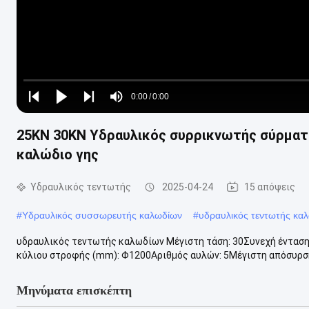
Loaded
:
0%
0:00
/
0:00
Play
Play
Play
Mute
Current
Duration
next
next
25KN 30KN Υδραυλικός συρρικνωτής σύρματο
Time
καλώδιο γης
Υδραυλικός τεντωτής
2025-04-24
15 απόψεις
#
Υδραυλικός συσσωρευτής καλωδίων
#
υδραυλικός τεντωτής κα
υδραυλικός τεντωτής καλωδίων Μέγιστη τάση: 30Συνεχή ένταση
κύλιου στροφής (mm): Φ1200Αριθμός αυλών: 5Μέγιστη απόσυρση
Μηνύματα επισκέπτη