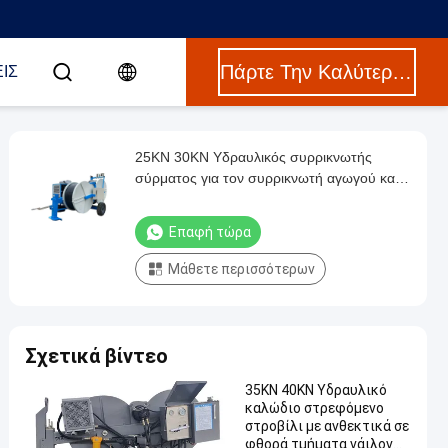
Πάρτε Την Καλύτερη Τιμή
ΙΣ
25KN 30KN Υδραυλικός συρρικνωτής
σύρματος για τον συρρικνωτή αγωγού και
το καλώδιο γης
Επαφή τώρα
Μάθετε περισσότερων
Σχετικά βίντεο
35KN 40KN Υδραυλικό
καλώδιο στρεφόμενο
στροβίλι με ανθεκτικά σε
φθορά τμήματα νάιλον