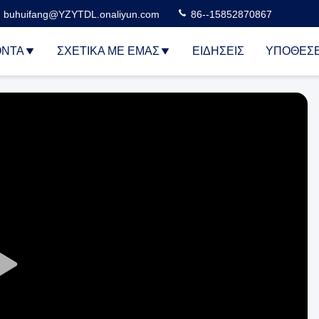
buhuifang@YZYTDL.onaliyun.com
86--15852870867
ΌΝΤΑ
ΣΧΕΤΙΚΆ ΜΕ ΕΜΆΣ
ΕΙΔΉΣΕΙΣ
ΥΠΟΘΈΣΕ
Play
Video