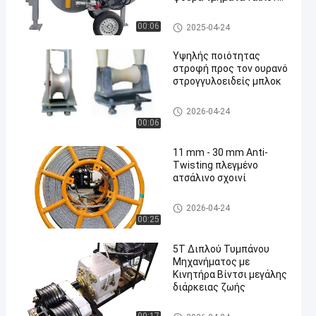
MC
Υδραυλικός τεντωτής
00:06
2025-04-24
Υψηλής ποιότητας
στροφή προς τον ουρανό
στρογγυλοειδείς μπλοκ
en
Conductor Stringing Blocks
2026-04-24
00:06
11 mm - 30 mm Anti-
Twisting πλεγμένο
ατσάλινο σχοινί
Ατσάλινο σύρμα κατά της στ
2026-04-24
ρέβλωσης
00:25
5T Διπλού Τυμπάνου
Μηχανήματος με
Κινητήρα Βίντσι μεγάλης
διάρκειας ζωής
Petrol Cable Pulling Winch