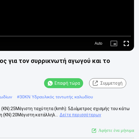
Auto
Picture-
Fullscre
in-
Picture
ς για τον συρρικνωτή αγωγού και το
Επαφή τώρα
Συμμετοχή
λωδίων
#
30KN Υδραυλικός τεντωτής καλωδίου
 (KN):25Μέγιστη ταχύτητα (kmh): 5Διάμετρος σχισμής του κάτω
 (KN):20Μέγιστη κατάλληλ...
Δείτε περισσότερων
Αφήστε ένα μήνυμα