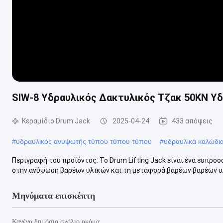
SIW-8 Υδραυλικός Δακτυλικός Τζακ 50KN Υ
Κεραμίδιο Drum Jack
2025-04-24
433 απόψεις
#
υδραυλικός ανυψωτής τύπου τύπου τύπου
#
υδραυλικά καλώδι
Περιγραφή του προϊόντος: Το Drum Lifting Jack είναι ένα ευπροσ
στην ανύψωση βαρέων υλικών και τη μεταφορά βαρέων βαρέων υλι
Μηνύματα επισκέπτη
Κανένα δημόσιο σχόλιο ακόμα