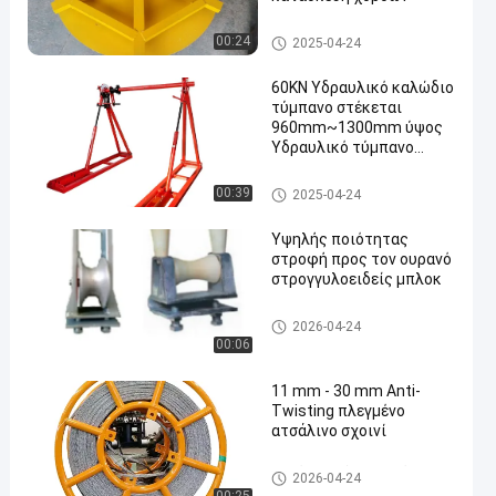
Κεραμίδιο Drum Jack
00:24
2025-04-24
60KN Υδραυλικό καλώδιο
τύμπανο στέκεται
960mm~1300mm ύψος
Υδραυλικό τύμπανο
ανύψωσης Jack
Κεραμίδιο Drum Jack
00:39
2025-04-24
Υψηλής ποιότητας
στροφή προς τον ουρανό
στρογγυλοειδείς μπλοκ
Conductor Stringing Blocks
2026-04-24
00:06
11 mm - 30 mm Anti-
Twisting πλεγμένο
ατσάλινο σχοινί
Ατσάλινο σύρμα κατά της στ
2026-04-24
ρέβλωσης