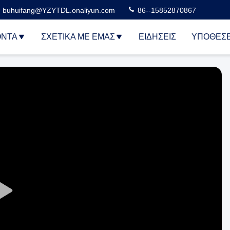
buhuifang@YZYTDL.onaliyun.com
86--15852870867
ΌΝΤΑ
ΣΧΕΤΙΚΆ ΜΕ ΕΜΆΣ
ΕΙΔΉΣΕΙΣ
ΥΠΟΘΈΣΕ
Play
Video