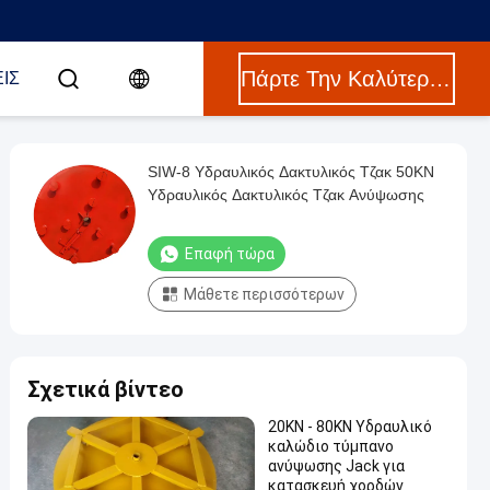
Πάρτε Την Καλύτερη Τιμή
ΙΣ
SIW-8 Υδραυλικός Δακτυλικός Τζακ 50KN
Υδραυλικός Δακτυλικός Τζακ Ανύψωσης
Επαφή τώρα
Μάθετε περισσότερων
Σχετικά βίντεο
20KN - 80KN Υδραυλικό
καλώδιο τύμπανο
ανύψωσης Jack για
κατασκευή χορδών