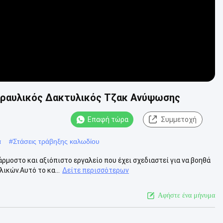
δραυλικός Δακτυλικός Τζακ Ανύψωσης
Επαφή τώρα
Συμμετοχή
α
#
Στάσεις τράβηξης καλωδίου
άρμοστο και αξιόπιστο εργαλείο που έχει σχεδιαστεί για να βοηθά
κών.Αυτό το κα...
Δείτε περισσότερων
Αφήστε ένα μήνυμα