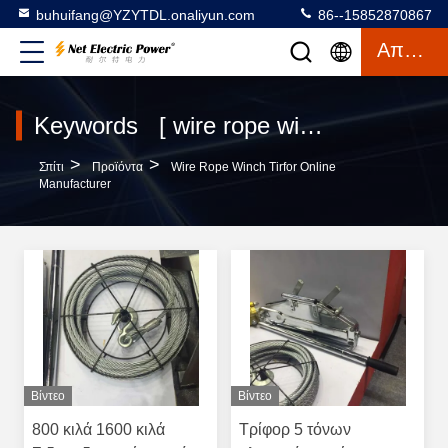
buhuifang@YZYTDL.onaliyun.com
86--15852870867
Απόσπασμα
Keywords [ wire rope winch tirfor ] Match 2 προϊόντα
>
>
Σπίτι
Προϊόντα
Wire Rope Winch Tirfor Online
Manufacturer
Βίντεο
Βίντεο
800 κιλά 1600 κιλά
Τρίφορ 5 τόνων