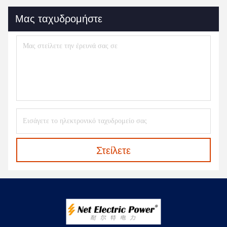
Μας ταχυδρομήστε
Στείλετε