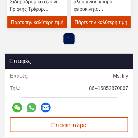
Σιδηροδρομικό σχοινί
αλουμινίου κράμα
Γρίφτης Τρίφορ
χειροκίνητο
χειροκίνητος σχοινίματος
συρματόπλεγμα σχοινί
Πάρτε την καλύτερη τιμή
Πάρτε την καλύτερη τιμή
Τρίφορ λαβή
ανυψωτήριος κουμπί
Τρίφορ 800kg
1
Επαφές
Επαφές:
Ms. lily
Τηλ.:
86--15852870867
Επαφή τώρα