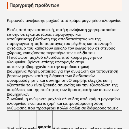
Περιγραφή προϊόντων
Κεραυνός ανύψωσης μοχλού από κράμα μαγνησίου αλουμινίου
Εκτός από την κατασκευή, αυτή η ανύψωση χρησιμοποιείται
επίσης σε εγκαταστάσεις παραγωγής και
αποθήκευσης.βελτίωση της αποδοτικότητας και της
παραγωγικότηταςΤο συμπαγές του μέγεθος και το ελαφρύ
σχεδιασμό του καθιστούν εύκολο τον ελιγμό του σε στενούς
χώρους, ενισχύοντας περαιτέρω την ευελιξία του.
Η ανύψωση μοχλού αλυσίδας από κράμα μαγνησίου
αλουμινίου βρίσκει επίσης εφαρμογές στην
αυτοκινητοβιομηχανία και την αεροδιαστημική
βιομηχανία.Χρησιμοποιείται για την ανύψωση και τοποθέτηση
βαρέων μερών κατά τη διάρκεια των διαδικασιών
συναρμολόγησης και συντήρησηςΟ ακριβής έλεγχός και η
αξιοπιστία του είναι ζωτικής σημασίας για την εξασφάλιση της
ασφάλειας και της ποιότητας των δραστηριοτήτων αυτών των
βιομηχανιών.
Συνολικά, η ανύψωση μοχλού αλυσίδας από κράμα μαγνησίου
αλουμινίου είναι μια ισχυρή και ευπροσάρμοστη λύση
ανύψωσης που προσφέρει πολλά οφέλη σε διάφορους τομείς.
μή
φορτίο