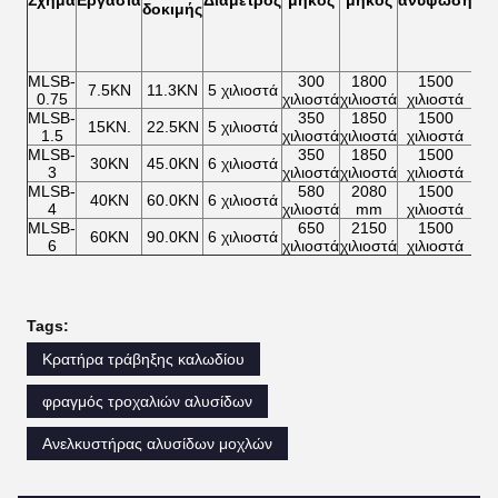
Σχήμα
Εργασία
Διάμετρος
μήκος
μήκος
ανύψωση
τ
δοκιμής
λα
MLSB-
300
1800
1500
2
7.5KN
11.3KN
5 χιλιοστά
0.75
χιλιοστά
χιλιοστά
χιλιοστά
χιλ
MLSB-
350
1850
1500
2
15KN.
22.5KN
5 χιλιοστά
1.5
χιλιοστά
χιλιοστά
χιλιοστά
χιλ
MLSB-
350
1850
1500
4
30KN
45.0KN
6 χιλιοστά
3
χιλιοστά
χιλιοστά
χιλιοστά
χιλ
MLSB-
580
2080
1500
6
40KN
60.0KN
6 χιλιοστά
4
χιλιοστά
mm
χιλιοστά
χιλ
MLSB-
650
2150
1500
7
60KN
90.0KN
6 χιλιοστά
6
χιλιοστά
χιλιοστά
χιλιοστά
χιλ
Tags:
Κρατήρα τράβηξης καλωδίου
φραγμός τροχαλιών αλυσίδων
Ανελκυστήρας αλυσίδων μοχλών