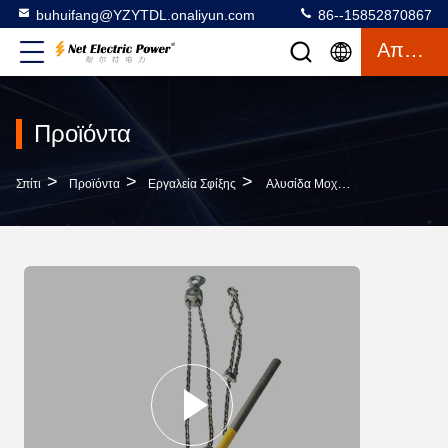
buhuifang@YZYTDL.onaliyun.com
86--15852870867
Απόσπασμα
Προϊόντα
>
>
>
Σπίτι
Προϊόντα
Εργαλεία Σφίξης
Αλυσίδα Μοχλού Από Κράμα Μαγνησίου Αλουμινίου 7.5KN 15KN 30KN 40KN 60KN