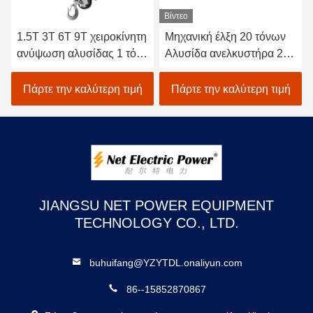
Βίντεο
1.5T 3T 6T 9T χειροκίνητη
Μηχανική έλξη 20 τόνων
ανύψωση αλυσίδας 1 τόνο
Αλυσίδα ανελκυστήρα 20
χειροκίνητη ανύψωση
τόνων Αλυσίδα μπλοκ
αλυσίδας
τροχαλία
Πάρτε την καλύτερη τιμή
Πάρτε την καλύτερη τιμή
JIANGSU NET POWER EQUIPMENT
TECHNOLOGY CO., LTD.
buhuifang@YZYTDL.onaliyun.com
86--15852870867