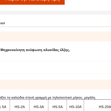
των
,
Μηχανοκίνητη ανύψωση αλυσίδας έλξης
,
ίξτε τα καλώδια στενή γραμμή με τηλεσκοπικό μήκος, μεγάλη.
1.5Α
HS-2A
HS-3A
HS-5A
HS-10A
HS-20A