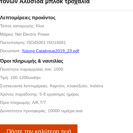
τόνων Αλυσίδα μπλοκ τροχαλία
Λεπτομέρειες προιόντος
Τόπος καταγωγής: Κίνα
Μάρκα: Net Electric Power
Πιστοποίηση: ISO45001 ISO14001
Document:
Yutong Catalogue2019_23.pdf
Όροι πληρωμής & ναυτιλίας
Ποσότητα παραγγελίας min: 1000
Τιμή: 100-1200usd/pc
Συσκευασία λεπτομέρειες: Καρτόνι, πλακόξυλο, παλέτα
Χρόνος παράδοσης: 5-8 εργάσιμες ημέρες
Όροι πληρωμής: Λ/Κ,Τ/Τ
Δυνατότητα προσφοράς: 10000 τεμάχια ανά
Πάρτε την καλύτερη τιμή