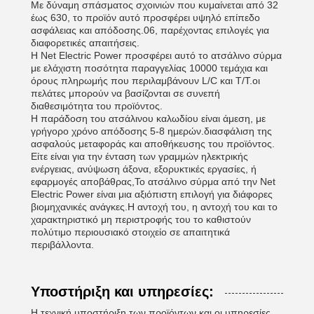
Με δύναμη σπάσματος σχοινιών που κυμαίνεται από 32
έως 630, το προϊόν αυτό προσφέρει υψηλό επίπεδο
ασφάλειας και απόδοσης.06, παρέχοντας επιλογές για
διαφορετικές απαιτήσεις.
Η Net Electric Power προσφέρει αυτό το ατσάλινο σύρμα
με ελάχιστη ποσότητα παραγγελίας 10000 τεμάχια και
όρους πληρωμής που περιλαμβάνουν L/C και T/T.οι
πελάτες μπορούν να βασίζονται σε συνεπή
διαθεσιμότητα του προϊόντος.
Η παράδοση του ατσάλινου καλωδίου είναι άμεση, με
γρήγορο χρόνο απόδοσης 5-8 ημερών.διασφάλιση της
ασφαλούς μεταφοράς και αποθήκευσης του προϊόντος.
Είτε είναι για την ένταση των γραμμών ηλεκτρικής
ενέργειας, ανύψωση άξονα, εξορυκτικές εργασίες, ή
εφαρμογές αποβάθρας,Το ατσάλινο σύρμα από την Net
Electric Power είναι μια αξιόπιστη επιλογή για διάφορες
βιομηχανικές ανάγκες.Η αντοχή του, η αντοχή του και το
χαρακτηριστικό μη περιστροφής του το καθιστούν
πολύτιμο περιουσιακό στοιχείο σε απαιτητικά
περιβάλλοντα.
Υποστήριξη και υπηρεσίες:
Η τεχνική υποστήριξη των προϊόντων και οι υπηρεσίες