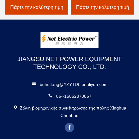
ανύψωση βαρ
ν καλύτερη τιμή
Πάρτε την καλύτερη τιμή
Πάρτε την κα
και αρτάνη σε
εφαρμογές
JIANGSU NET POWER EQUIPMENT
TECHNOLOGY CO., LTD.
buhuifang@YZYTDL.onaliyun.com
86--15852870867
Ζώνη βιομηχανικής συγκέντρωσης της πόλης Xinghua
Chenbao