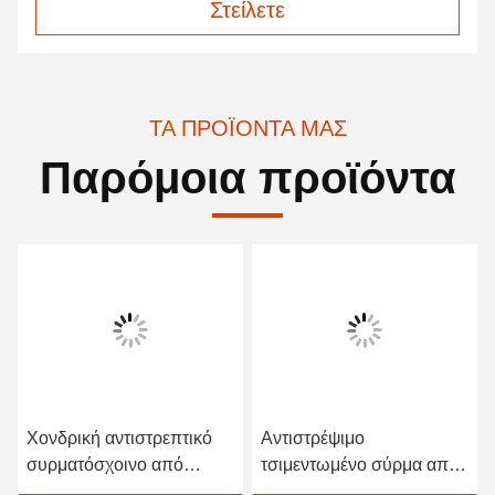
Στείλετε
ΤΑ ΠΡΟΪΌΝΤΑ ΜΑΣ
Παρόμοια προϊόντα
αντιστρεπτικό
Αντιστρέψιμο
Αντιστρεπτικό
οινο από
τσιμεντωμένο σύρμα από
συρματόσχοιν
χάλυβα
απόλυτη λύση