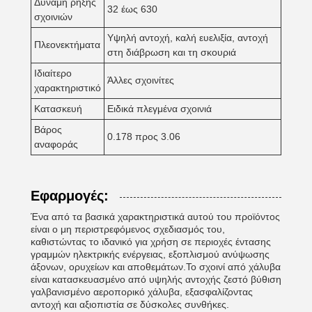
Δύναμη ρήξης
32 έως 630
σχοινιών
Υψηλή αντοχή, καλή ευελιξία, αντοχή
Πλεονεκτήματα
στη διάβρωση και τη σκουριά
Ιδιαίτερο
Άλλες σχοινίτες
χαρακτηριστικό
Κατασκευή
Ειδικά πλεγμένα σχοινιά
Βάρος
0.178 προς 3.06
αναφοράς
Εφαρμογές:
Ένα από τα βασικά χαρακτηριστικά αυτού του προϊόντος
είναι ο μη περιστρεφόμενος σχεδιασμός του,
καθιστώντας το ιδανικό για χρήση σε περιοχές έντασης
γραμμών ηλεκτρικής ενέργειας, εξοπλισμού ανύψωσης
άξονων, ορυχείων και αποθεμάτων.Το σχοινί από χάλυβα
είναι κατασκευασμένο από υψηλής αντοχής ζεστό βύθιση
γαλβανισμένο αεροπορικό χάλυβα, εξασφαλίζοντας
αντοχή και αξιοπιστία σε δύσκολες συνθήκες.