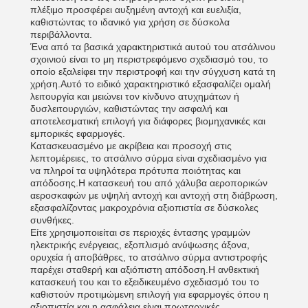
πλέξιμο προσφέρει αυξημένη αντοχή και ευελιξία,
καθιστώντας το ιδανικό για χρήση σε δύσκολα
περιβάλλοντα.
Ένα από τα βασικά χαρακτηριστικά αυτού του ατσάλινου
σχοινιού είναι το μη περιστρεφόμενο σχεδιασμό του, το
οποίο εξαλείφει την περιστροφή και την σύγχυση κατά τη
χρήση.Αυτό το ειδικό χαρακτηριστικό εξασφαλίζει ομαλή
λειτουργία και μειώνει τον κίνδυνο ατυχημάτων ή
δυσλειτουργιών, καθιστώντας την ασφαλή και
αποτελεσματική επιλογή για διάφορες βιομηχανικές και
εμπορικές εφαρμογές.
Κατασκευασμένο με ακρίβεια και προσοχή στις
λεπτομέρειες, το ατσάλινο σύρμα είναι σχεδιασμένο για
να πληροί τα υψηλότερα πρότυπα ποιότητας και
απόδοσης.Η κατασκευή του από χάλυβα αεροπορικών
αεροσκαφών με υψηλή αντοχή και αντοχή στη διάβρωση,
εξασφαλίζοντας μακροχρόνια αξιοπιστία σε δύσκολες
συνθήκες.
Είτε χρησιμοποιείται σε περιοχές έντασης γραμμών
ηλεκτρικής ενέργειας, εξοπλισμό ανύψωσης άξονα,
ορυχεία ή αποβάθρες, το ατσάλινο σύρμα αντιστροφής
παρέχει σταθερή και αξιόπιστη απόδοση.Η ανθεκτική
κατασκευή του και το εξειδικευμένο σχεδιασμό του το
καθιστούν προτιμώμενη επιλογή για εφαρμογές όπου η
αξιοπιστία και η ασφάλεια είναι πρωταρχικές.