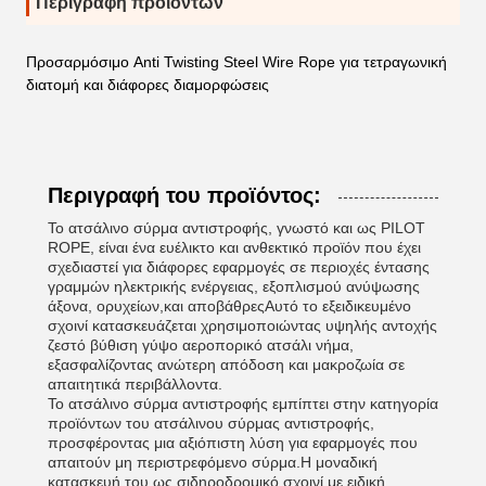
Περιγραφή προϊόντων
Προσαρμόσιμο Anti Twisting Steel Wire Rope για τετραγωνική
διατομή και διάφορες διαμορφώσεις
Περιγραφή του προϊόντος:
Το ατσάλινο σύρμα αντιστροφής, γνωστό και ως PILOT
ROPE, είναι ένα ευέλικτο και ανθεκτικό προϊόν που έχει
σχεδιαστεί για διάφορες εφαρμογές σε περιοχές έντασης
γραμμών ηλεκτρικής ενέργειας, εξοπλισμού ανύψωσης
άξονα, ορυχείων,και αποβάθρεςΑυτό το εξειδικευμένο
σχοινί κατασκευάζεται χρησιμοποιώντας υψηλής αντοχής
ζεστό βύθιση γύψο αεροπορικό ατσάλι νήμα,
εξασφαλίζοντας ανώτερη απόδοση και μακροζωία σε
απαιτητικά περιβάλλοντα.
Το ατσάλινο σύρμα αντιστροφής εμπίπτει στην κατηγορία
προϊόντων του ατσάλινου σύρμας αντιστροφής,
προσφέροντας μια αξιόπιστη λύση για εφαρμογές που
απαιτούν μη περιστρεφόμενο σύρμα.Η μοναδική
κατασκευή του ως σιδηροδρομικό σχοινί με ειδική