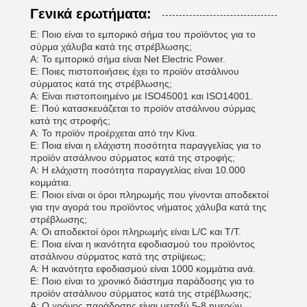
Γενικά ερωτήματα:
Ε: Ποιο είναι το εμπορικό σήμα του προϊόντος για το
σύρμα χάλυβα κατά της στρέβλωσης;
Α: Το εμπορικό σήμα είναι Net Electric Power.
Ε: Ποιες πιστοποιήσεις έχει το προϊόν ατσάλινου
σύρματος κατά της στρέβλωσης;
Α: Είναι πιστοποιημένο με ISO45001 και ISO14001.
Ε: Πού κατασκευάζεται το προϊόν ατσάλινου σύρμας
κατά της στροφής;
Α: Το προϊόν προέρχεται από την Κίνα.
Ε: Ποια είναι η ελάχιστη ποσότητα παραγγελίας για το
προϊόν ατσάλινου σύρματος κατά της στροφής;
Α: Η ελάχιστη ποσότητα παραγγελίας είναι 10.000
κομμάτια.
Ε: Ποιοι είναι οι όροι πληρωμής που γίνονται αποδεκτοί
για την αγορά του προϊόντος νήματος χάλυβα κατά της
στρέβλωσης;
Α: Οι αποδεκτοί όροι πληρωμής είναι L/C και T/T.
Ε: Ποια είναι η ικανότητα εφοδιασμού του προϊόντος
ατσάλινου σύρματος κατά της στρίψεως;
Α: Η ικανότητα εφοδιασμού είναι 1000 κομμάτια ανά.
Ε: Ποιο είναι το χρονικό διάστημα παράδοσης για το
προϊόν ατσάλινου σύρματος κατά της στρέβλωσης;
Α: Ο χρόνος παράδοσης είναι μεταξύ 5-8 ημερών.