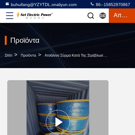
buhuifang@YZYTDL.onaliyun.com
86--15852870867
Απόσπασμα
Προϊόντα
>
>
>
Σπίτι
Προϊόντα
Ατσάλινο Σύρμα Κατά Της Στρέβλωσης
Προσαρμόσι