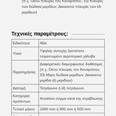
(π.χ. Οκτώ πλευρές του Κουαρτέτου, Έξι πλευρές
των δώδεκα μεριδίων, Δεκαοκτώ πλευρές των έξι
μεριδίων)
Τεχνικές παραμέτρους:
Ειδικότητα
Αξία
Υψηλής αντοχής ζεστότατο
Υλικό
τσιμεντωμένο αεροπορικό χάλυβα
Διαφορετικές διαμορφώσεις διαθέσιμες
(π.χ. Οκτώ πλευρές του Κουαρτέτου,
Παρατηρήσεις
Έξι Μέρη δώδεκα μεριδίων, Δεκαοκτώ
μερίδια έξι μεριδίων)
Διατομή
Τετράγωνο ή έξι τετράγωνο
Κατηγορία
Ατσάλινο σύρμα κατά της στρέβλωσης
προϊόντων
Τυπικό μήκος
1000 mm ή 800 mm ή 500 mm